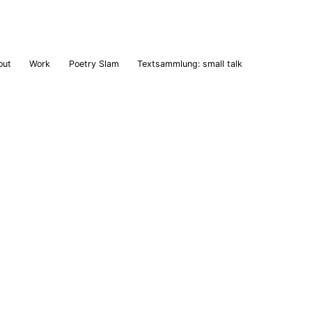
out
Work
Poetry Slam
Textsammlung: small talk