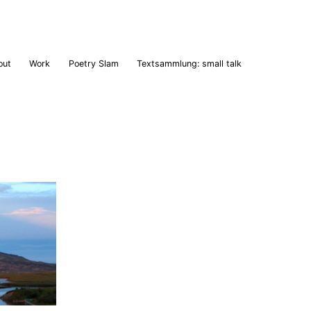
out
Work
Poetry Slam
Textsammlung: small talk