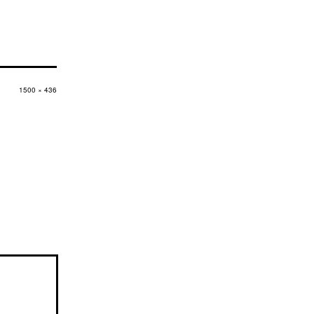
Originalgröße
1500 × 436