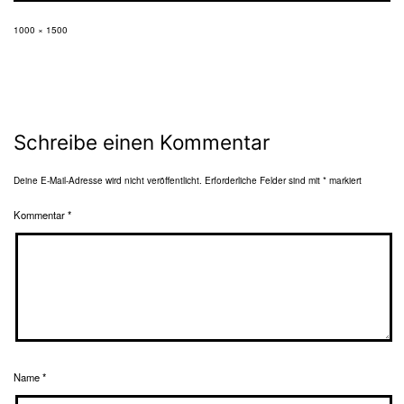
Originalgröße
1000 × 1500
Schreibe einen Kommentar
Deine E-Mail-Adresse wird nicht veröffentlicht.
Erforderliche Felder sind mit
*
markiert
Kommentar
*
Name
*