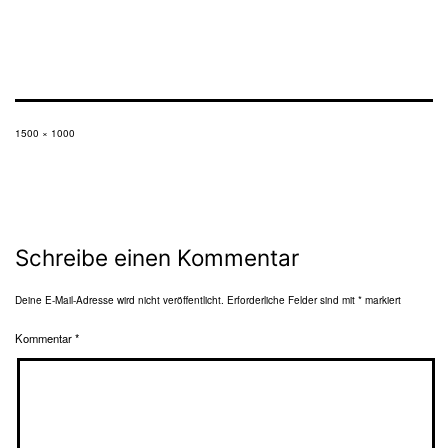
Originalgröße
1500 × 1000
Schreibe einen Kommentar
Deine E-Mail-Adresse wird nicht veröffentlicht.
Erforderliche Felder sind mit
*
markiert
Kommentar
*