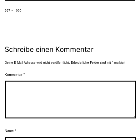
Originalgröße
667 × 1000
Schreibe einen Kommentar
Deine E-Mail-Adresse wird nicht veröffentlicht.
Erforderliche Felder sind mit
*
markiert
Kommentar
*
Name
*