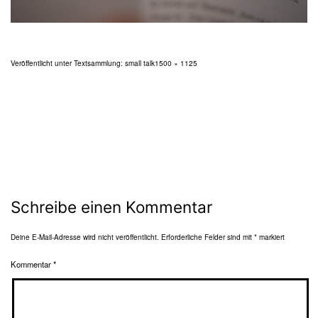
Originalgröße
Veröffentlicht unter
Textsammlung: small talk
1500 × 1125
Schreibe einen Kommentar
Deine E-Mail-Adresse wird nicht veröffentlicht.
Erforderliche Felder sind mit
*
markiert
Kommentar
*