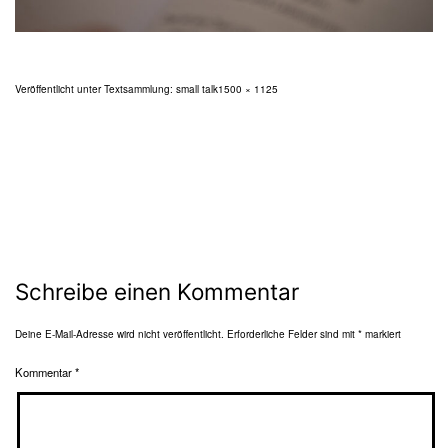
Originalgröße
Veröffentlicht unter
Textsammlung: small talk
1500 × 1125
Schreibe einen Kommentar
Deine E-Mail-Adresse wird nicht veröffentlicht.
Erforderliche Felder sind mit
*
markiert
Kommentar
*