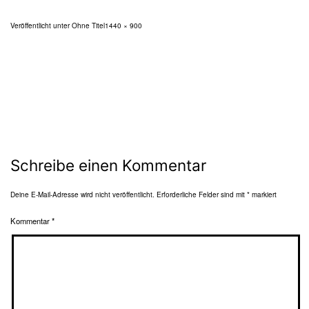
Originalgröße
Veröffentlicht unter
Ohne Titel
1440 × 900
Schreibe einen Kommentar
Deine E-Mail-Adresse wird nicht veröffentlicht.
Erforderliche Felder sind mit
*
markiert
Kommentar
*