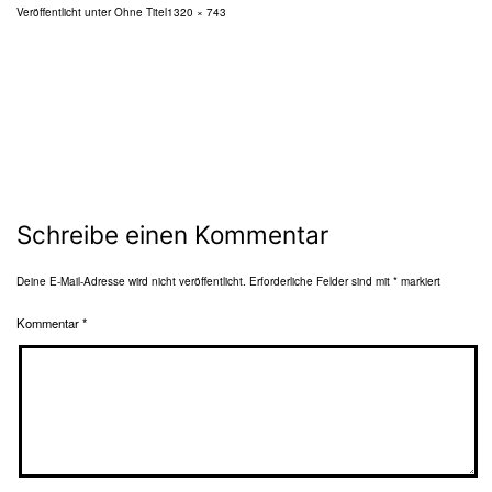
Originalgröße
Veröffentlicht unter
Ohne Titel
1320 × 743
Schreibe einen Kommentar
Deine E-Mail-Adresse wird nicht veröffentlicht.
Erforderliche Felder sind mit
*
markiert
Kommentar
*