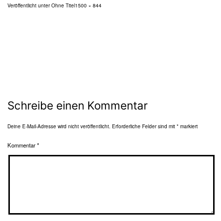
Originalgröße
Veröffentlicht unter
Ohne Titel
1500 × 844
Schreibe einen Kommentar
Deine E-Mail-Adresse wird nicht veröffentlicht.
Erforderliche Felder sind mit
*
markiert
Kommentar
*